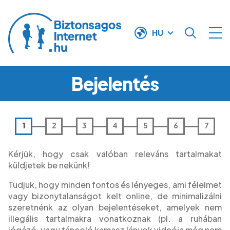
Ugrás a tartalomra
HU
Bejelentés
Kérjük, hogy csak valóban releváns tartalmakat
küldjetek be nekünk!
Tudjuk, hogy minden fontos és lényeges, ami félelmet
vagy bizonytalanságot kelt online, de minimalizálni
szeretnénk az olyan bejelentéseket, amelyek nem
illegális tartalmakra vonatkoznak (pl. a ruhában
jógázó, vagy táncoló kamasz lányok videója még nem