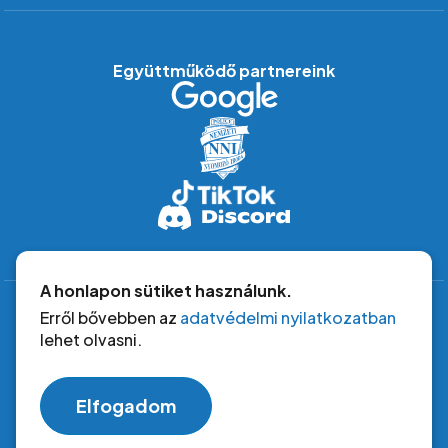
Együttműködő partnereink
A honlapon sütiket használunk.
Erről bővebben az
adatvédelmi nyilatkozatban
lehet olvasni.
Copyright © 2026 biztonsagosinternet.hu. Minden jog
fenntartva.
Elfogadom