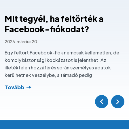
Kép
K
Mit tegyél, ha feltörték a
M
Facebook-fiókodat?
2026. március 20.
20
Egy feltört Facebook-fiók nemcsak kellemetlen, de
A
komoly biztonsági kockázatot is jelenthet. Az
m
illetéktelen hozzáférés során személyes adatok
in
kerülhetnek veszélybe, a támadó pedig
s
Tovább
T