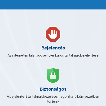
Bejelentés
Az interneten talált jogsértő és káros tartalmak bejelentése
Biztonságos
A bejelentett tartalmak kezelése megbízható környezetben
történik