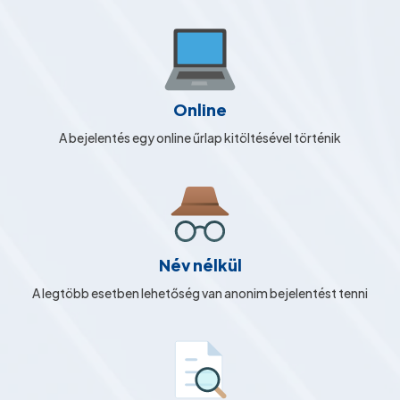
Online
A bejelentés egy online űrlap kitöltésével történik
Név nélkül
A legtöbb esetben lehetőség van anonim bejelentést tenni