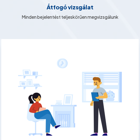
Átfogó vizsgálat
Minden bejelentést teljeskörűen megvizsgálunk