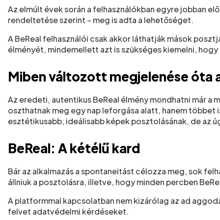
Az elmúlt évek során a felhasználókban egyre jobban elő
rendeltetése szerint – meg is adta a lehetőséget.
A BeReal felhasználói csak akkor láthatják mások posztj
élményét, mindemellett azt is szükséges kiemelni, hogy n
Miben változott megjelenése óta 
Az eredeti, autentikus BeReal élmény mondhatni már a m
oszthatnak meg egy nap leforgása alatt, hanem többet is,
esztétikusabb, ideálisabb képek posztolásának, de az ú
BeReal: A kétélű kard
Bár az alkalmazás a spontaneitást célozza meg, sok fel
állniuk a posztolásra, illetve, hogy minden percben BeRe
A platformmal kapcsolatban nem kizárólag az ad aggodal
felvet adatvédelmi kérdéseket.