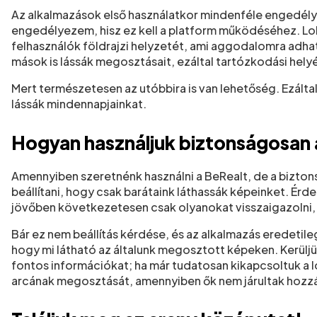
Az alkalmazások első használatkor mindenféle engedélyt
engedélyezem, hisz ez kell a platform működéséhez. Lok
felhasználók földrajzi helyzetét, ami aggodalomra adhat 
mások is lássák megosztásait, ezáltal tartózkodási helyét
Mert természetesen az utóbbira is van lehetőség. Ezáltal
lássák mindennapjainkat.
Hogyan használjuk biztonságosan 
Amennyiben szeretnénk használni a BeRealt, de a bizton
beállítani, hogy csak barátaink láthassák képeinket. Érde
jövőben következetesen csak olyanokat visszaigazolni, 
Bár ez nem beállítás kérdése, és az alkalmazás eredeti
hogy mi látható az általunk megosztott képeken. Kerülj
fontos információkat; ha már tudatosan kikapcsoltuk a l
arcának megosztását, amennyiben ők nem járultak hozz