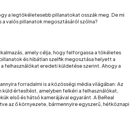
ogy a legtökéletesebb pillanatokat osszák meg. De mi
és a valós pillanatok megosztásáról szólna?
kalmazás, amely célja, hogy felforgassa a tökéletes
pillanatok és hibátlan szelfik megosztása helyett a
a felhasználókat eredeti küldetése szerint. Ahogy a
nnyira forradalmi is a közösségi média világában: Az
küld értesítést, amelyben felkéri a felhasználókat,
kük első és hátsó kamerájával egyaránt. A BeReal
letve az ő környezete, bármennyire egyszerű, hétköznapi