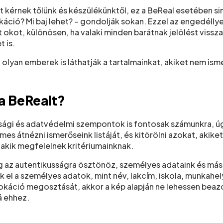
 kérnek tőlünk és készülékünktől, ez a BeReal esetében s
áció? Mi baj lehet? – gondolják sokan. Ezzel az engedéll
okot, különösen, ha valaki minden barátnak jelölést visszai
 is.
 olyan emberek is láthatják a tartalmainkat, akiket nem is
a BeRealt?
sági és adatvédelmi szempontok is fontosak számunkra, úgy
mes átnézni ismerőseink listáját, és kitörölni azokat, akike
akik megfelelnek kritériumainknak.
leg az autentikusságra ösztönöz, személyes adataink és má
ük el a személyes adatok, mint név, lakcím, iskola, munka
okáció megosztását, akkor a kép alapján ne lehessen beazo
á ehhez.