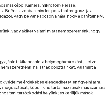
incs másképp. Kamera, mikrofon? Persze,
yel a BeReal azonban minden posztnál megosztja a
gazol, vagy be van kapcsolva nála, hogy a barátain kívül
merünk, vagy akiket valami miatt nem szeretnénk, hogy
 ajánlott kikapcsolni a helymeghatározást, illetve
t nem szeretnénk, ha látnák posztjainkat, valamint a
sok védelme érdekében elengedhetetlen figyelni arra,
hely megosztását; képeink ne tartalmazzanak más számára
nosítani tartózkodási helyünk; és kerüljük mások