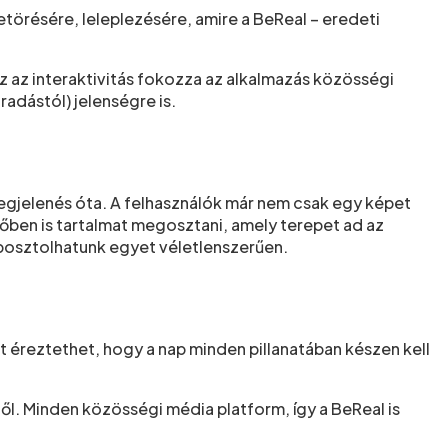
törésére, leleplezésére, amire a BeReal – eredeti
z az interaktivitás fokozza az alkalmazás közösségi
adástól) jelenségre is.
megjelenés óta. A felhasználók már nem csak egy képet
dőben is tartalmat megosztani, amely terepet ad az
 posztolhatunk egyet véletlenszerűen.
 éreztethet, hogy a nap minden pillanatában készen kell
l. Minden közösségi média platform, így a BeReal is