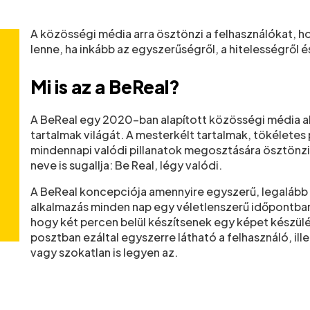
A közösségi média arra ösztönzi a felhasználókat, h
lenne, ha inkább az egyszerűségről, a hitelességről 
Mi is az a BeReal?
A BeReal egy 2020-ban alapított közösségi média al
tartalmak világát. A mesterkélt tartalmak, tökéletes 
mindennapi valódi pillanatok megosztására ösztönzi 
neve is sugallja: Be Real, légy valódi.
A BeReal koncepciója amennyire egyszerű, legalább a
alkalmazás minden nap egy véletlenszerű időpontban 
hogy két percen belül készítsenek egy képet készülé
posztban ezáltal egyszerre látható a felhasználó, il
vagy szokatlan is legyen az.