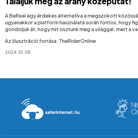
Találjuk meg az arany középutat!
A BeReal egy érdekes alternatíva a megszokott közössé
ugyanakkor a platform használata során fontos, hogy fig
gondoljuk át, hogy mit osztunk meg a világgal, mert a va
Az illusztráció forrása: TheRiderOnline
2024. 10. 08