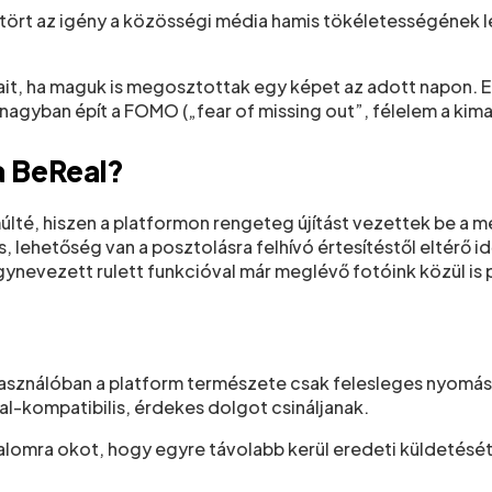
tört az igény a közösségi média hamis tökéletességének le
ait, ha maguk is megosztottak egy képet az adott napon. E
agyban épít a FOMO („fear of missing out”, félelem a kimar
a BeReal?
últé, hiszen a platformon rengeteg újítást vezettek be a 
 lehetőség van a posztolásra felhívó értesítéstől eltérő i
gynevezett rulett funkcióval már meglévő fotóink közül is
használóban a platform természete csak felesleges nyomást
al-kompatibilis, érdekes dolgot csináljanak.
omra okot, hogy egyre távolabb kerül eredeti küldetésétő