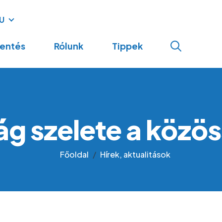
U
navigation
lentés
Rólunk
Tippek
ág szelete a köz
Főoldal
Hírek, aktualitások