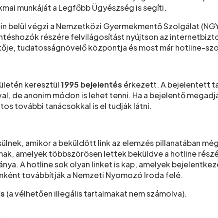
akmai munkáját a Legfőbb Ügyészség is segíti.
tein belül végzi a Nemzetközi Gyermekmentő Szolgálat (NG
öntéshozók részére felvilágosítást nyújtson az internet
ője, tudatosságnövelő központja és most már hotline-szol
ületén keresztül
1995 bejelentés
érkezett. A bejelentett 
l, de anonim módon is lehet tenni. Ha a bejelentő megadja
tos további tanácsokkal is el tudják látni.
sülnek, amikor a beküldött link az elemzés pillanatában még
almak, amelyek többszörösen lettek beküldve a hotline rész
ánya. A hotline sok olyan linket is kap, amelyek bejelentk
mként továbbítják a Nemzeti Nyomozó Iroda felé.
is
(a vélhetően illegális tartalmakat nem számolva).