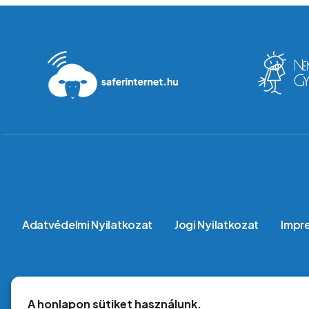
Lábléc
Adatvédelmi Nyilatkozat
Jogi Nyilatkozat
Impr
A honlapon sütiket használunk.