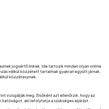
znek jogsértő linkek. Ide tartozik minden olyan online
rulás nélkül közzétett tartalmak gyakran együtt járnak,
nélkül közzétesznek.
nt vizsgálják meg. Elsőként azt ellenőrzik, hogy az
hatóságot, aki lefolytatja a szükséges eljárást.