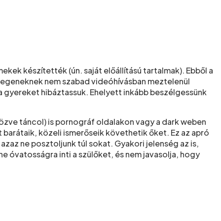
ek készítették (ún. saját előállítású tartalmak). Ebből a
y idegeneknek nem szabad videóhívásban meztelenül
a gyereket hibáztassuk. Ehelyett inkább beszélgessünk
tözve táncol) is pornográf oldalakon vagy a dark weben
át barátaik, közeli ismerőseik követhetik őket. Ez az apró
az ne posztoljunk túl sokat. Gyakori jelenség az is,
e óvatosságra inti a szülőket, és nem javasolja, hogy