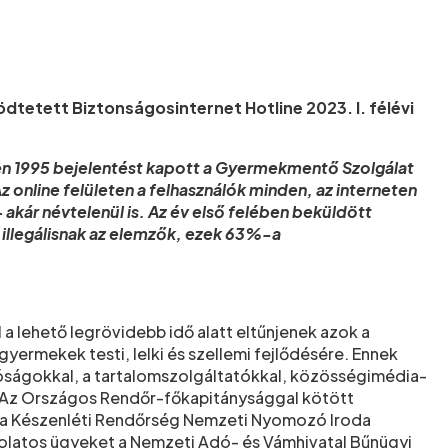
tetett Biztonságosinternet Hotline 2023. I. félévi
en 1995 bejelentést kapott a Gyermekmentő Szolgálat
 online felületen a felhasználók minden, az interneten
 akár névtelenül is. Az év első felében beküldött
n illegálisnak az elemzők, ezek 63%-a
a lehető legrövidebb idő alatt eltűnjenek azok a
yermekek testi, lelki és szellemi fejlődésére. Ennek
ágokkal, a tartalomszolgáltatókkal, közösségimédia-
. Az Országos Rendőr-főkapitánysággal kötött
 a Készenléti Rendőrség Nemzeti Nyomozó Iroda
solatos ügyeket a Nemzeti Adó- és Vámhivatal Bűnügyi