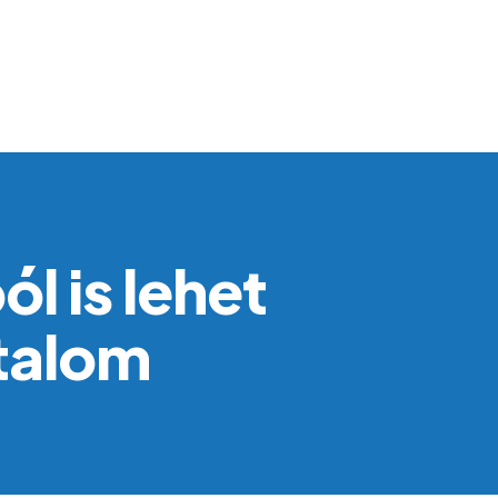
l is lehet
talom