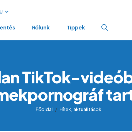
U
navigation
lentés
Rólunk
Tippek
lan TikTok-videóbó
mekpornográf tar
Főoldal
Hírek, aktualitások