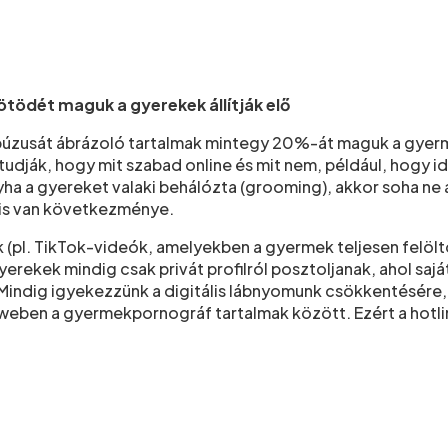
ötödét maguk a gyerekek állítják elő
abúzusát ábrázoló tartalmak mintegy 20%-át maguk a gyermek
 tudják, hogy mit szabad online és mit nem, például, hog
a a gyereket valaki behálózta (grooming), akkor soha ne 
k is van következménye.
k (pl. TikTok-videók, amelyekben a gyermek teljesen felöl
gyerekek mindig csak privát profilról posztoljanak, ahol saj
indig igyekezzünk a digitális lábnyomunk csökkentésére, az
 weben a gyermekpornográf tartalmak között. Ezért a hotlin