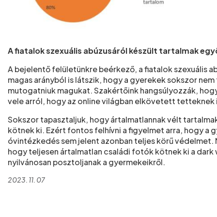
A fiatalok szexuális abúzusáról készült tartalmak egy
A bejelentő felületünkre beérkező, a fiatalok szexuális 
magas arányból is látszik, hogy a gyerekek sokszor nem
mutogatniuk magukat. Szakértőink hangsúlyozzák, hogyh
vele arról, hogy az online világban elkövetett tettekne
Sokszor tapasztaljuk, hogy ártalmatlannak vélt tartalma
kötnek ki. Ezért fontos felhívni a figyelmet arra, hogy a 
óvintézkedés sem jelent azonban teljes körű védelmet. M
hogy teljesen ártalmatlan családi fotók kötnek ki a dark
nyilvánosan posztoljanak a gyermekeikről.
2023. 11. 07