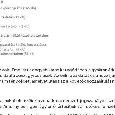
volt. Emellett az egyéb káros kategóriában is gyakran érke
éldául a pénzügyi csalások. Az online zaklatás és a hozzájá
ntim fényképet, amelyet utána az elkövetők hozzájárulás 
talmakat elemzőink a vonatkozó nemzeti jogszabályok szeri
mennyiben igen, úgy erről értesítjük az illetékes nemzeti 