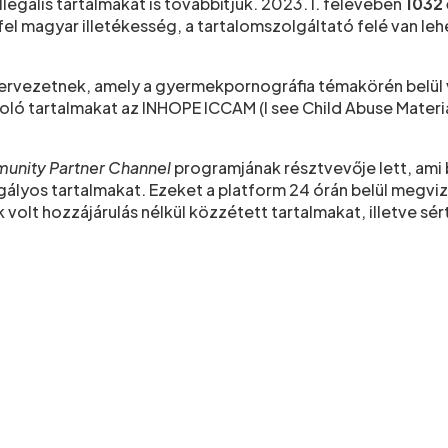
illegális tartalmakat is továbbítjuk. 2023. I. félévében
1032
l magyar illetékesség, a tartalomszolgáltató felé van lehe
ervezetnek, amely a gyermekpornográfia témakörén belül v
oló tartalmakat az INHOPE ICCAM (I see Child Abuse Materia
nity Partner Channel
programjának résztvevője lett, ami
ályos tartalmakat. Ezeket a platform 24 órán belül megvizsg
 volt hozzájárulás nélkül közzétett tartalmakat, illetve sér