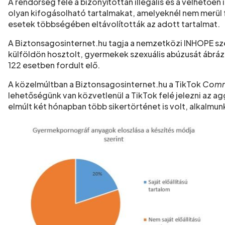
A rendőrség felé a bizonyítottan illegális és a vélhetően 
olyan kifogásolható tartalmakat, amelyeknél nem merül fe
esetek többségében eltávolították az adott tartalmat.
A Biztonsagosinternet.hu tagja a nemzetközi INHOPE sz
külföldön hosztolt, gyermekek szexuális abúzusát ábráz
122 esetben fordult elő.
A közelmúltban a Biztonsagosinternet.hu a TikTok
Commu
lehetőségünk van közvetlenül a TikTok felé jelezni az agg
elmúlt két hónapban több sikertörténet is volt, alkalmunk