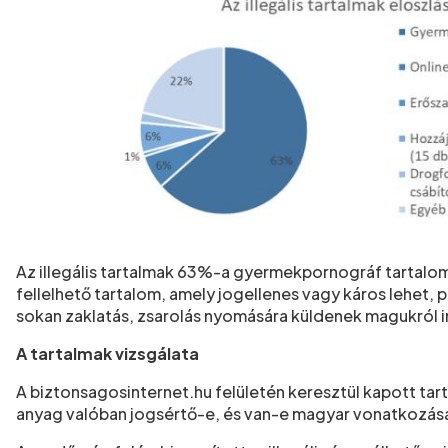
Az illegális tartalmak 63%-a gyermekpornográf tartalom 
fellelhető tartalom, amely jogellenes vagy káros lehet, p
sokan zaklatás, zsarolás nyomására küldenek magukról i
A tartalmak vizsgálata
A biztonsagosinternet.hu felületén keresztül kapott tar
anyag valóban jogsértő-e, és van-e magyar vonatkozása. A