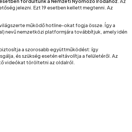
 esetben fordultunk a Nemzeti Nyomozó Irodához
. Az
tőség jelezni. Ezt 19 esetben kellett megtenni. Az
ilágszerte működő hotline-okat fogja össze. Így a
l) nevű nemzetközi platformjára továbbítjuk, amely idén
 biztosítja a szorosabb együttműködést: így
álja, és szükség esetén eltávolítja a felületéről. Az
tő videókat töröltetni az oldalról.