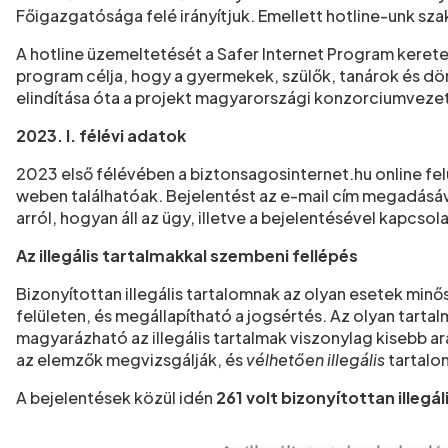
Főigazgatósága felé irányítjuk. Emellett hotline-unk sz
A hotline üzemeltetését a Safer Internet Program kere
program célja, hogy a gyermekek, szülők, tanárok és d
elindítása óta a projekt magyarországi konzorciumvezet
2023. I. félévi adatok
2023 első félévében a biztonsagosinternet.hu online fel
weben találhatóak. Bejelentést az e-mail cím megadásáva
arról, hogyan áll az ügy, illetve a bejelentésével kapcsola
Az illegális tartalmakkal szembeni fellépés
Bizonyítottan illegális tartalomnak az olyan esetek minő
felületen, és megállapítható a jogsértés. Az olyan tart
magyarázható az illegális tartalmak viszonylag kisebb ar
az elemzők megvizsgálják, és
vélhetően illegális
tartalo
A bejelentések közül idén
261 volt bizonyítottan illegál