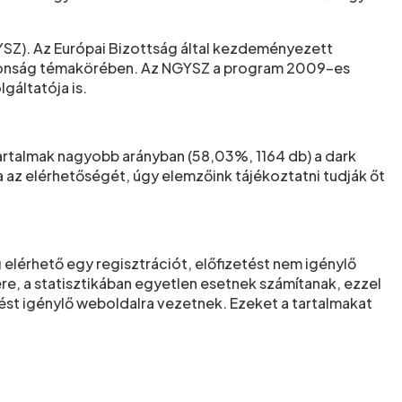
YSZ). Az Európai Bizottság által kezdeményezett
biztonság témakörében. Az NGYSZ a program 2009-es
gáltatója is.
tartalmak nagyobb arányban (58,03%, 1164 db) a dark
 az elérhetőségét, úgy elemzőink tájékoztatni tudják őt
 elérhető egy regisztrációt, előfizetést nem igénylő
ére, a statisztikában egyetlen esetnek számítanak, ezzel
ezést igénylő weboldalra vezetnek. Ezeket a tartalmakat