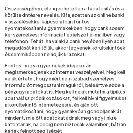
Összességében, elengedhetetlen a tudatosítás és a
körültekintésre nevelés. Kifejezetten az online banki
visszaélésekkel kapcsolatban fontos
nyomatékosítani a gyermekekben, hogy bank sosem
kér személyes információt és jelszót e-mailben vagy
telefonon. Tehát, ha valaki a bank nevében ilyen adat
megadását kéri tőlük, akkor legyenek körültekintőek
és semmiképpen ne adják ki azokat.
Fontos, hogy a gyermekek idejekorán
megismerkedjenek az internet veszélyeivel. Meg kell
velük értetni, hogy miért nem szabad személyes
információt megosztani magukról, beleértve ebbe a
pénzügyi adatokat is. Meg kell nekik mutatni a tipikus
adathalász próbálkozásokat, fel kell hívni figyelmüket
a körültekintő internetezésre, és ajánlott
nyomatékosítani, hogy gyanakvóan gondoljanak át
mindent, mielőtt adatokat adnak meg vagy linkre
kattintanak, ha pedig nem biztosak valamiben, bátran
kérjék felnőtt segítségét.