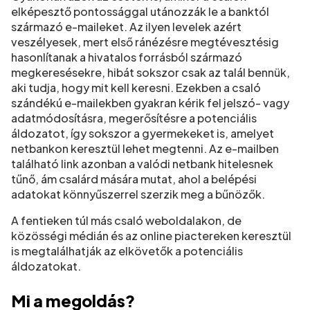
elképesztő pontossággal utánozzák le a banktól
származó e-maileket. Az ilyen levelek azért
veszélyesek, mert első ránézésre megtévesztésig
hasonlítanak a hivatalos forrásból származó
megkeresésekre, hibát sokszor csak az talál bennük,
aki tudja, hogy mit kell keresni. Ezekben a csaló
szándékú e-mailekben gyakran kérik fel jelszó- vagy
adatmódosításra, megerősítésre a potenciális
áldozatot, így sokszor a gyermekeket is, amelyet
netbankon keresztül lehet megtenni. Az e-mailben
található link azonban a valódi netbank hitelesnek
tűnő, ám csalárd mására mutat, ahol a belépési
adatokat könnyűszerrel szerzik meg a bűnözők.
A fentieken túl más csaló weboldalakon, de
közösségi médián és az online piactereken keresztül
is megtalálhatják az elkövetők a potenciális
áldozatokat.
Mi a megoldás?