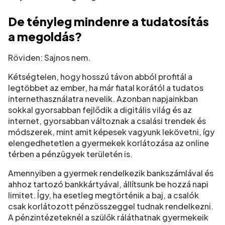
De tényleg mindenre a tudatosítás
a megoldás?
Röviden: Sajnos nem.
Kétségtelen, hogy hosszú távon abból profitál a
legtöbbet az ember, ha már fiatal korától a tudatos
internethasználatra nevelik. Azonban napjainkban
sokkal gyorsabban fejlődik a digitális világ és az
internet, gyorsabban változnak a csalási trendek és
módszerek, mint amit képesek vagyunk lekövetni, így
elengedhetetlen a gyermekek korlátozása az online
térben a pénzügyek területén is.
Amennyiben a gyermek rendelkezik bankszámlával és
ahhoz tartozó bankkártyával, állítsunk be hozzá napi
limitet. Így, ha esetleg megtörténik a baj, a csalók
csak korlátozott pénzösszeggel tudnak rendelkezni.
A pénzintézeteknél a szülők ráláthatnak gyermekeik