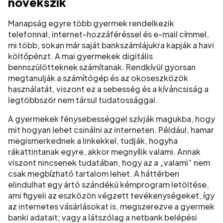
növekszik
Manapság egyre több gyermek rendelkezik
telefonnal, internet-hozzáféréssel és e-mail címmel,
mi több, sokan már saját bankszámlájukra kapják a havi
költőpénzt. A mai gyermekek digitális
bennszülötteknek számítanak. Rendkívül gyorsan
megtanulják a számítógép és az okoseszközök
használatát, viszont ez a sebesség és a kíváncsiság a
legtöbbször nem társul tudatossággal.
A gyermekek fénysebességgel szívják magukba, hogy
mit hogyan lehet csinálni az interneten. Például, hamar
megismerkednek a linkekkel, tudják, hogyha
rákattintanak egyre, akkor megnyílik valami. Annak
viszont nincsenek tudatában, hogy az a „valami” nem
csak megbízható tartalom lehet. A háttérben
elindulhat egy ártó szándékú kémprogram letöltése,
ami figyeli az eszközön végzett tevékenységeket, így
az internetes vásárlásokat is, megszerezve a gyermek
banki adatait; vagy a látszólag a netbank belépési