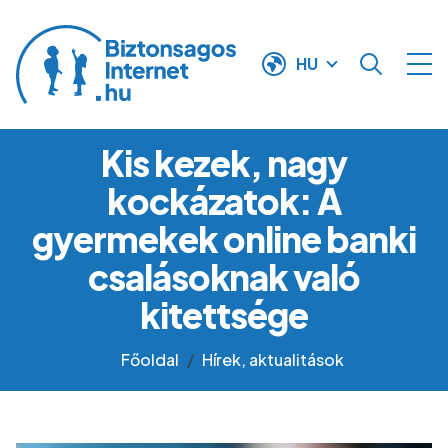
Ugrás a tartalomra
HU
Kis kezek, nagy
kockázatok: A
gyermekek online banki
csalásoknak való
kitettsége
Főoldal
Hírek, aktualitások