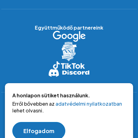
Együttműködő partnereink
A honlapon sütiket használunk.
Erről bővebben az
adatvédelmi nyilatkozatban
lehet olvasni.
Copyright © 2026 biztonsagosinternet.hu. Minden jog
fenntartva.
Elfogadom