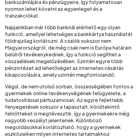
bankszámlájára és pénzügyeire, így folyamatosan
nyomon lehet követni az egyenleget és a
tranzakciókat.
Napjainkban már több banknál elérhető egy olyan
funkció, amellyel lehetséges a bankkártya használatát
földrajzilag korlátozni. A csalók sokszor nem
Magyarországról, de még csak nem is Európa határain
belülről tevékenykednek, így a funkció segíthet a
visszaélések megelőzésében. Szintén egyre több
pénzintézet ad lehetőséget az internetes vásárlás
kikapcsolására, amely szintén megfontolandó.
Végül, de nem utolsó sorban, összességében fontos a
gyermekek online tevékenységének felügyelete, a
tudatosítással párhuzamosan. Az egyre fejlettebb
fenyegetések sokszor a tapasztalt, körültekintő
felnőtteket is megtévesztik, így a gyermekekre még
nagyobb veszélyt jelentenek. Különböző
megoldásokkal korlátozható, hogy a gyermekek
eszközeiken milyen internetes tartalmakhoz