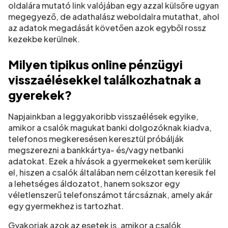
oldalára mutató link valójában egy azzal külsőre ugyan
megegyező, de adathalász weboldalra mutathat, ahol
az adatok megadását követően azok egyből rossz
kezekbe kerülnek.
Milyen tipikus online pénzügyi
visszaélésekkel találkozhatnak a
gyerekek?
Napjainkban a leggyakoribb visszaélések egyike,
amikor a csalók magukat banki dolgozóknak kiadva,
telefonos megkeresésen keresztül próbálják
megszerezni a bankkártya- és/vagy netbanki
adatokat. Ezek a hívások a gyermekeket sem kerülik
el, hiszen a csalók általában nem célzottan keresik fel
a lehetséges áldozatot, hanem sokszor egy
véletlenszerű telefonszámot tárcsáznak, amely akár
egy gyermekhez is tartozhat.
Gyakoriak azok az esetek is, amikor a csalók