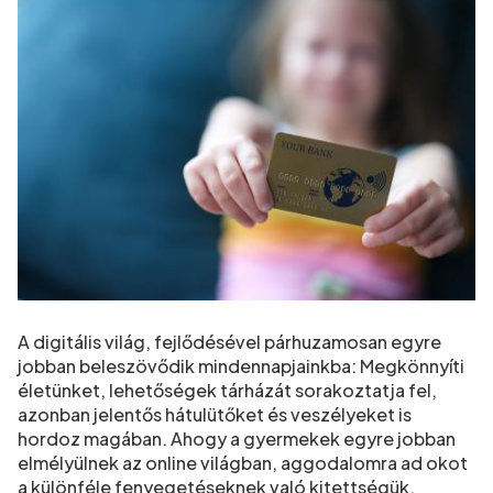
A digitális világ, fejlődésével párhuzamosan egyre
jobban beleszövődik mindennapjainkba: Megkönnyíti
életünket, lehetőségek tárházát sorakoztatja fel,
azonban jelentős hátulütőket és veszélyeket is
hordoz magában. Ahogy a gyermekek egyre jobban
elmélyülnek az online világban, aggodalomra ad okot
a különféle fenyegetéseknek való kitettségük.