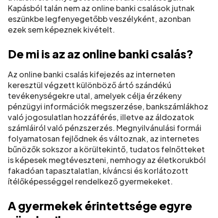
Kapásból talán nem az online banki csalások jutnak
eszünkbe legfenyegetőbb veszélyként, azonban
ezek sem képeznek kivételt.
De mi is az az online banki csalás?
Az online banki csalás kifejezés az interneten
keresztül végzett különböző ártó szándékú
tevékenységekre utal, amelyek célja érzékeny
pénzügyi információk megszerzése, bankszámlákhoz
való jogosulatlan hozzáférés, illetve az áldozatok
számláiról való pénzszerzés. Megnyilvánulási formái
folyamatosan fejlődnek és változnak, az internetes
bűnözők sokszor a körültekintő, tudatos felnőtteket
is képesek megtéveszteni, nemhogy az életkorukból
fakadóan tapasztalatlan, kíváncsi és korlátozott
ítélőképességgel rendelkező gyermekeket.
A gyermekek érintettsége egyre