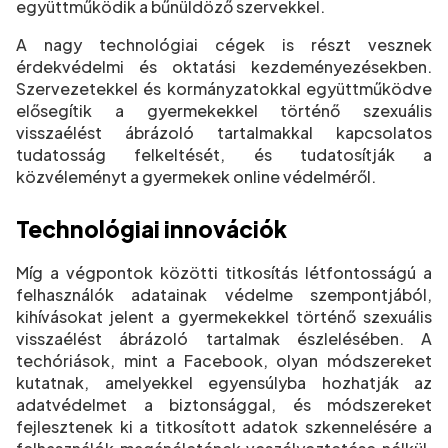
együttműködik a bűnüldöző szervekkel.
A nagy technológiai cégek is részt vesznek
érdekvédelmi és oktatási kezdeményezésekben.
Szervezetekkel és kormányzatokkal együttműködve
elősegítik a gyermekekkel történő szexuális
visszaélést ábrázoló tartalmakkal kapcsolatos
tudatosság felkeltését, és tudatosítják a
közvéleményt a gyermekek online védelméről.
Technológiai innovációk
Míg a végpontok közötti titkosítás létfontosságú a
felhasználók adatainak védelme szempontjából,
kihívásokat jelent a gyermekekkel történő szexuális
visszaélést ábrázoló tartalmak észlelésében. A
techóriások, mint a Facebook, olyan módszereket
kutatnak, amelyekkel egyensúlyba hozhatják az
adatvédelmet a biztonsággal, és módszereket
fejlesztenek ki a titkosított adatok szkennelésére a