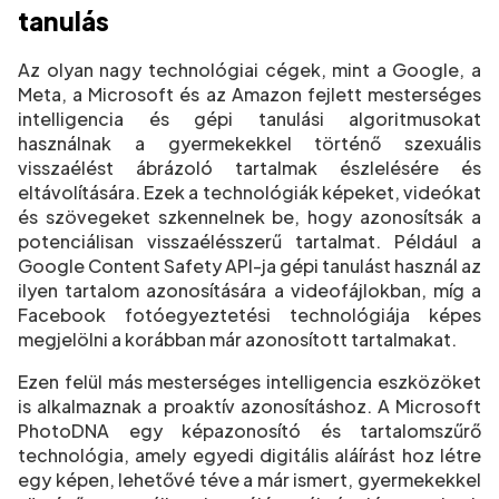
tanulás
Az olyan nagy technológiai cégek, mint a Google, a
Meta, a Microsoft és az Amazon fejlett mesterséges
intelligencia és gépi tanulási algoritmusokat
használnak a gyermekekkel történő szexuális
visszaélést ábrázoló tartalmak észlelésére és
eltávolítására. Ezek a technológiák képeket, videókat
és szövegeket szkennelnek be, hogy azonosítsák a
potenciálisan visszaélésszerű tartalmat. Például a
Google Content Safety API-ja gépi tanulást használ az
ilyen tartalom azonosítására a videofájlokban, míg a
Facebook fotóegyeztetési technológiája képes
megjelölni a korábban már azonosított tartalmakat.
Ezen felül más mesterséges intelligencia eszközöket
is alkalmaznak a proaktív azonosításhoz. A Microsoft
PhotoDNA egy képazonosító és tartalomszűrő
technológia, amely egyedi digitális aláírást hoz létre
egy képen, lehetővé téve a már ismert, gyermekekkel