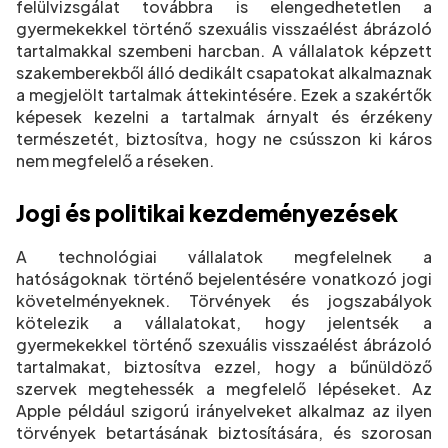
felülvizsgálat továbbra is elengedhetetlen a
gyermekekkel történő szexuális visszaélést ábrázoló
tartalmakkal szembeni harcban. A vállalatok képzett
szakemberekből álló dedikált csapatokat alkalmaznak
a megjelölt tartalmak áttekintésére. Ezek a szakértők
képesek kezelni a tartalmak árnyalt és érzékeny
természetét, biztosítva, hogy ne csússzon ki káros
nem megfelelő a réseken.
Jogi és politikai kezdeményezések
A technológiai vállalatok megfelelnek a
hatóságoknak történő bejelentésére vonatkozó jogi
követelményeknek. Törvények és jogszabályok
kötelezik a vállalatokat, hogy jelentsék a
gyermekekkel történő szexuális visszaélést ábrázoló
tartalmakat, biztosítva ezzel, hogy a bűnüldöző
szervek megtehessék a megfelelő lépéseket. Az
Apple például szigorú irányelveket alkalmaz az ilyen
törvények betartásának biztosítására, és szorosan