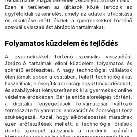
felhasználók magánéletének veszélyeztetése nélkül.
Ezen a területen az újítások közé tartozik az
ügyféloldali szkennelés, amely az adatok titkosítása
és elküldése előtt észleli a gyermekekkel történő
szexuális visszaélést ábrázoló tartalmakat.
Folyamatos küzdelem és fejlődés
A gyermekekkel történő szexuális visszaélést
ábrázoló tartalmak elleni küzdelem folyamatos és
sokrétű erőfeszítés. A nagy technológiai vállalatok
élen járnak ebben a csatában, fejlett technológiákat
használnak, elősegítik az iparági együttműködéseket,
és szabályokat kényszerítenek ki a gyermekek online
védelme érdekében. Bár jelentős előrelépés történt,
a digitális fenyegetések folyamatosan változó
természete folyamatos innovációt és éberséget tesz
szükségessé. Azzal, hogy elkötelezettek maradnak
ezen erőfeszítések mellett, a technológiai óriások
döntő szerepet játszanak a mindenki számára