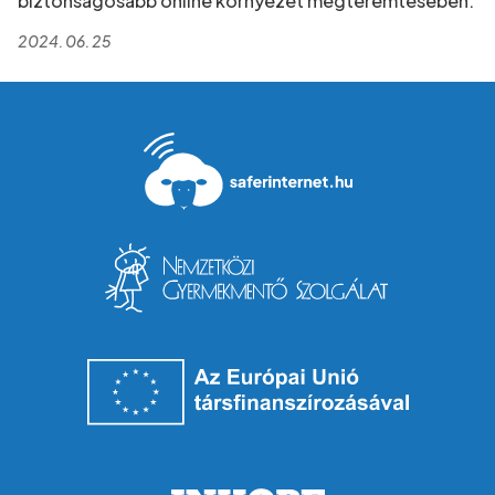
biztonságosabb online környezet megteremtésében.
2024. 06. 25