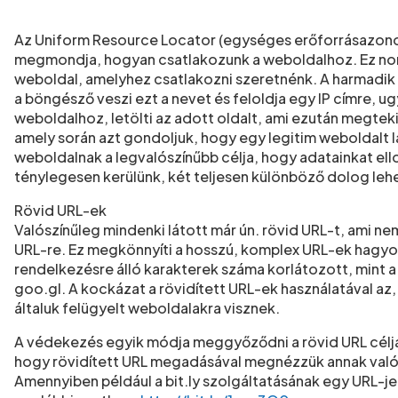
Az Uniform Resource Locator (egységes erőforrásazonosí
megmondja, hogyan csatlakozunk a weboldalhoz. Ez norm
weboldal, amelyhez csatlakozni szeretnénk. A harmadik
a böngésző veszi ezt a nevet és feloldja egy IP címre, u
weboldalhoz, letölti az adott oldalt, ami ezután megte
amely során azt gondoljuk, hogy egy legitim weboldalt
weboldalnak a legvalószínűbb célja, hogy adatainkat e
ténylegesen kerülünk, két teljesen különböző dolog le
Rövid URL-ek
Valószínűleg mindenki látott már ún. rövid URL-t, ami n
URL-re. Ez megkönnyíti a hosszú, komplex URL-ek hagyo
rendelkezésre álló karakterek száma korlátozott, mint a 
goo.gl. A kockázat a rövidített URL-ek használatával az,
általuk felügyelt weboldalakra visznek.
A védekezés egyik módja meggyőződni a rövid URL céljáró
hogy rövidített URL megadásával megnézzük annak valódi 
Amennyiben például a bit.ly szolgáltatásának egy URL-je