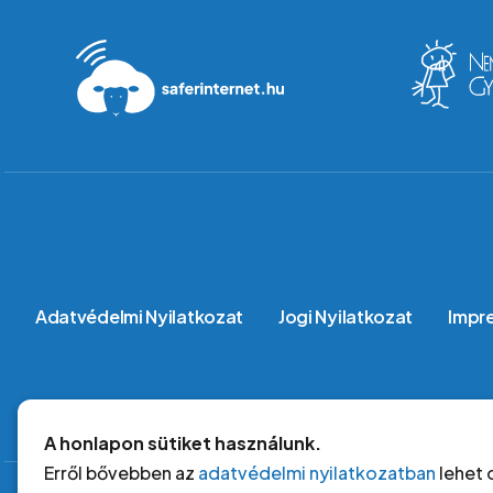
Lábléc
Adatvédelmi Nyilatkozat
Jogi Nyilatkozat
Impr
A honlapon sütiket használunk.
Erről bővebben az
adatvédelmi nyilatkozatban
lehet 