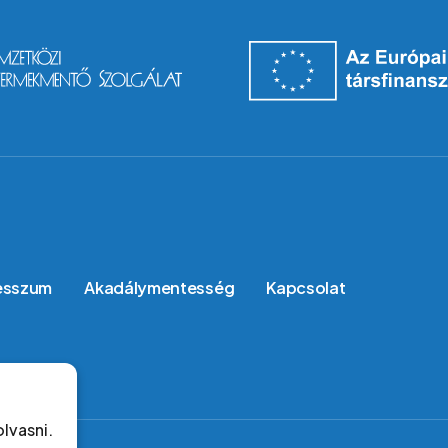
esszum
Akadálymentesség
Kapcsolat
olvasni.