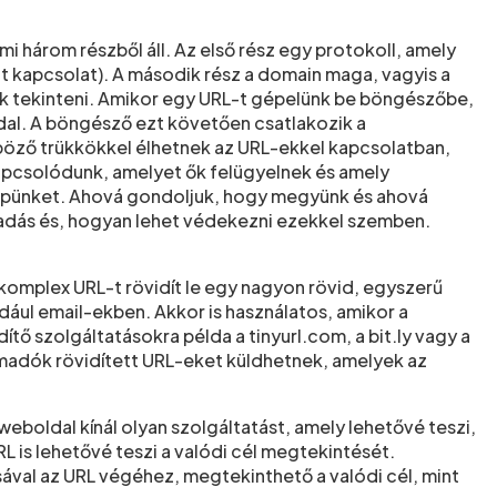
három részből áll. Az első rész egy protokoll, amely
 kapcsolat). A második rész a domain maga, vagyis a
nk tekinteni. Amikor egy URL-t gépelünk be böngészőbe,
ldal. A böngésző ezt követően csatlakozik a
nböző trükkökkel élhetnek az URL-ekkel kapcsolatban,
apcsolódunk, amelyet ők felügyelnek és amely
gépünket. Ahová gondoljuk, hogy megyünk és ahová
adás és, hogyan lehet védekezni ezekkel szemben.
 komplex URL-t rövidít le egy nagyon rövid, egyszerű
ul email-ekben. Akkor is használatos, amikor a
tő szolgáltatásokra példa a tinyurl.com, a bit.ly vagy a
 támadók rövidített URL-eket küldhetnek, amelyek az
eboldal kínál olyan szolgáltatást, amely lehetővé teszi,
 is lehetővé teszi a valódi cél megtekintését.
sával az URL végéhez, megtekinthető a valódi cél, mint