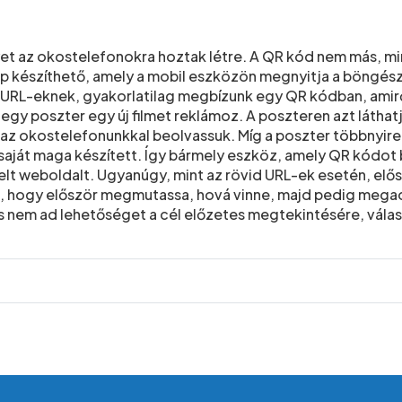
ílik meg)
t az okostelefonokra hoztak létre. A QR kód nem más, mint
ép készíthető, amely a mobil eszközön megnyitja a böngés
 URL-eknek, gyakorlatilag megbízunk egy QR kódban, amirő
egy poszter egy új filmet reklámoz. A poszteren azt látha
t az okostelefonunkkal beolvassuk. Míg a poszter többnyir
saját maga készített. Így bármely eszköz, amely QR kódot b
lt weboldalt. Ugyanúgy, mint az rövid URL-ek esetén, elősz
 hogy először megmutassa, hová vinne, majd pedig megadj
s nem ad lehetőséget a cél előzetes megtekintésére, vála
ez: Tippek