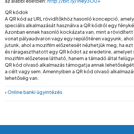
(új ablakban ny
az alábbi esetben:
http://bit.ly/1ney3O0+
QR kódok
A QR kód az URL rövidítőkhöz hasonló koncepció, amelye
speciális alkalmazását használva a QR kódról egy fényk
Azonban ennek hasonló kockázata van, mint a rövidített
vonat pályaudvaron vagy egy repülőtéren vagyunk, ahol 
jutunk, ahol a mozifilm előzetesét nézhetjük meg, ha ez
és ráragaszthatott egy QR kódot az eredetire, amelyet 
mozifilm előzetese látható, hanem a támadó által felügye
QR kód olvasó alkalmazás támogatja annak lehetőségét,
a célt vagy sem. Amennyiben a QR kód olvasó alkalmazá
lehetőség van.
Könyv kereszthivatkozásai ehh
‹
Online banki ügyintézés