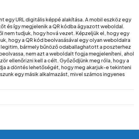
 egy URL digitális képpé alakítása. A mobil eszköz egy
zőt és így megjelenik a QR kódba ágyazott weboldal.
l nem tudjuk, hogy hová vezet. Képzeljük el, hogy egy
tjuk, hogy a QR kód beolvasásával egy olyan weboldalra
e legitim, bármely bűnöző odaballaghatott a poszterhez
eolvassa, nem azt a weboldalt fogja megjeleníteni, ahol
ör ellenőrizni kell a célt. Győződjünk meg róla, hogy a
a a döntés lehetőségét, hogy meg akarjuk-e tekinteni
sszunk egy másik alkalmazást, mivel számos ingyenes