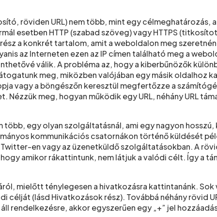
tó, röviden URL) nem több, mint egy célmeghatározás, ami 
ál esetben HTTP (szabad szöveg) vagy HTTPS (titkosított
 rész a konkrét tartalom, amit a weboldalon meg szeretné
gyanis az Interneten ezen az IP címen található meg a webo
kinthetővé válik. A probléma az, hogy a kiberbűnözők külö
 látogatunk meg, miközben valójában egy másik oldalhoz k
llopja vagy a böngészőn keresztül megfertőzze a számító
het. Nézzük meg, hogyan működik egy URL, néhány URL tám
em több, egy olyan szolgáltatásnál, ami egy nagyon hosszú,
mányos kommunikációs csatornákon történő küldését példá
Twitter-en vagy az üzenetküldő szolgáltatásokban. A rövidí
 hogy amikor rákattintunk, nem látjuk a valódi célt. Így a
l, mielőtt ténylegesen a hivatkozásra kattintanánk. Sok w
célját (lásd Hivatkozások rész). Továbbá néhány rövid URL
 áll rendelkezésre, akkor egyszerűen egy „+” jel hozzáadá