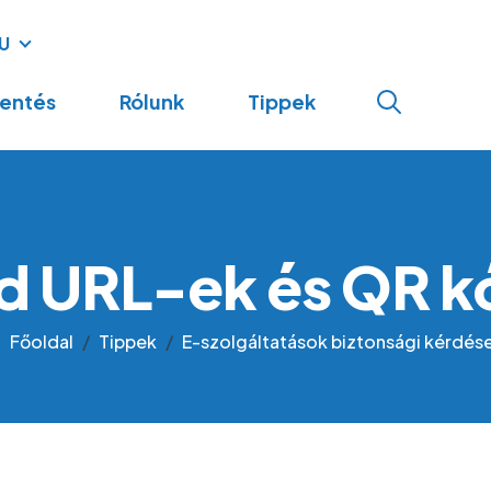
U
navigation
lentés
Rólunk
Tippek
d URL-ek és QR 
Főoldal
Tippek
E-szolgáltatások biztonsági kérdése