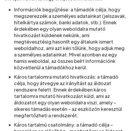
Információk begyűjtése: a támadók célja, hogy
megszerezzék a személyes adatainkat (jelszavak,
hitelkártya számok, banki adatok, stb.). Ennek
érdekében egy olyan weboldalra mutató
hivatkozást küldenek nekünk, ami
megtévesztésig hasonlít egy általunk ismert
weboldalhoz, ami azt kéri tőlünk, hogy adjuk meg
a személyes adatainkat. Mivel azonban ez egy
hamis weboldal, az összes beírt információnk
közvetlenül a támadókhoz kerül.
Káros tartalomra mutató hivatkozás: a támadó
célja, hogy átvegye az irányítást az áldozat
rendszere felett. Ennek érdekében káros
tartalomra mutató hivatkozást küld, ami az
áldozatot egy olyan weboldalra viszi, amely –
sikeres támadás esetén – az eszközön keresztül
megfertőzheti a rendszerét.
Káros tartalmú csatolmány: a támadó célja –