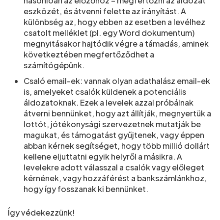
hasonlóan az előzőhöz – megfertőzni az áldozat
eszközét, és átvenni felette az irányítást. A
különbség az, hogy ebben az esetben a levélhez
csatolt melléklet (pl. egy Word dokumentum)
megnyitásakor hajtódik végre a támadás, aminek
következtében megfertőződhet a
számítógépünk.
Csaló email-ek: vannak olyan adathalász email-ek
is, amelyeket csalók küldenek a potenciális
áldozatoknak. Ezek a levelek azzal próbálnak
átverni bennünket, hogy azt állítják, megnyertük a
lottót, jótékonysági szervezetnek mutatják be
magukat, és támogatást gyűjtenek, vagy éppen
abban kérnek segítséget, hogy több millió dollárt
kellene eljuttatni egyik helyről a másikra. A
levelekre adott válasszal a csalók vagy előleget
kérnének, vagy hozzáférést a bankszámlánkhoz,
hogy így fosszanak ki bennünket.
Így védekezzünk!