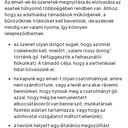
Az email-ek és üzenetek megnyitása és elolvasása az
esetek túlnyomó többségében rendben van. Ahhoz,
hogy az adathalász támadások működjenek, a
bűnözőknek trükköket kell bevetniük, de ezeknek
mindig van valami nyoma, így könnyen
lelepleződhetnek:
az üzenet olyan dolgot sugall, hogy azonnal
cselekedni kell, mielőtt „valami rossz dolog”
történik (pl. felfüggesztik a felhasználói
fiókunkat). A támadó célja, hogy a siettetéssel
hibát kövessünk el;
ha kapunk egy email-t olyan csatolmánnyal, amire
nem számítottunk, vagy a levél arra akar rávenni
bennünket, hogy nyissuk meg a csatolmányt (pl.
azzal, hogy még be nem jelentett
elbocsátásokról van benne szó, munkatársak
fizetési adatait tartalmazza, vagy hogy az
adóhivatal vizsgálatot indított ellenünk);
a nevünk helyett egy általános megszólítást