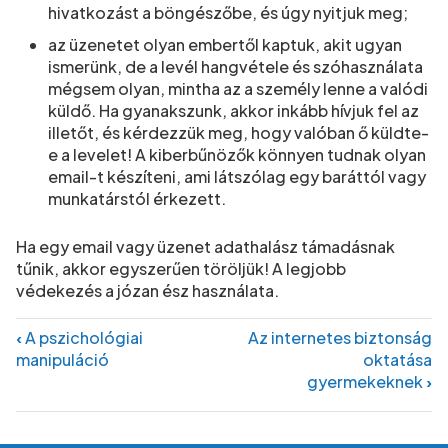
hivatkozást a böngészőbe, és úgy nyitjuk meg;
az üzenetet olyan embertől kaptuk, akit ugyan
ismerünk, de a levél hangvétele és szóhasználata
mégsem olyan, mintha az a személy lenne a valódi
küldő. Ha gyanakszunk, akkor inkább hívjuk fel az
illetőt, és kérdezzük meg, hogy valóban ő küldte-
e a levelet! A kiberbűnözők könnyen tudnak olyan
email-t készíteni, ami látszólag egy baráttól vagy
munkatárstól érkezett.
Ha egy email vagy üzenet adathalász támadásnak
tűnik, akkor egyszerűen töröljük! A legjobb
védekezés a józan ész használata.
Könyv kereszthivatkozásai ehhez: Ti
‹
A pszichológiai
Az internetes biztonság
manipuláció
oktatása
gyermekeknek
›